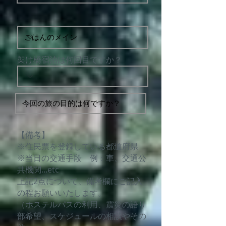
架け橋宿泊は何回目ですか？
【備考】
※住民票を登録している都道府県
※当日の交通手段 例：車、交通公
共機関...etc
上記2点について、備考欄にご記入
の程お願いいたします。
（ホステルパスの利用、震災の語り
部希望、スケジュールの相談やその