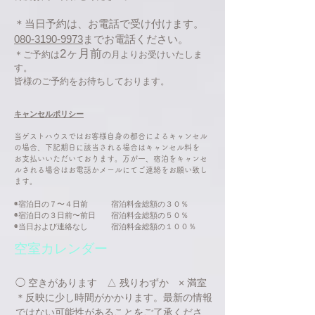
＊当日予約は、お電話で受け付けます。
080-3190-9973
までお電話ください。
2ヶ月前
＊ご予約は
の月よりお受けいたしま
す。
​皆様のご予約をお待ちしております。
キャンセルポリシー
当ゲストハウスではお客様自身の都合によるキャンセル
の場合、下記期日に該当される場合はキャンセル料を
お支払いいただいております。​万が一、宿泊をキャンセ
ルされる場合はお電話かメールにてご連絡をお願い致し
ます。
◉宿泊日の７〜４日前 宿泊料金総額の３０％
◉宿泊日の３日前〜前日 宿泊料金総額の５０％
◉当日および連絡なし 宿泊料金総額の１００％
​空室カレンダー
◯ 空きがあります △ 残りわずか × 満室
＊反映に少し時間がかかります。最新の情報
ではない可能性があることをご了承くださ