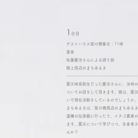
​1
日目
ゲストハウス架け橋集合：11時
昼食
佐藤慶治さんによる語り部
階上周辺のまちあるき
​ｰｰｰｰｰｰｰｰｰｰｰｰｰｰｰｰｰｰｰｰｰｰｰｰｰｰｰｰｰｰｰｰｰ
​震災時高校生だった慶治さんに、当時
ついてお話をして頂きます。彼は、震
いで現在活動をしているのでしょうか
まちあるきは、架け橋周辺のまちある
遺構の伝承館に行ったり、イチゴ農家
ます。震災について学びつつ、生産者
んか？