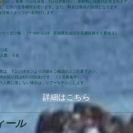
（1泊）、食事（1日目昼食、1日目夕食付）、体験料、保険代が含まれます。
は、公共の交通機関を使います。また、料金は各自の負担となります​。
日は現地スタッフが1名同行します。
ハウス架け橋 （〒988ｰ0224 宮城県気仙沼市長磯前林５５番地３）
12名
行人数：５名
際は、下記のボタンより詳細をご確認の上ご応募下さい。
締め切り日は8月23日(金)です。（２次募集中）
遂行人数に達しない場合は、ツアーを中止にします。
詳細はこちら
ィール