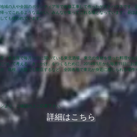
地域の人や全国のボランティア等で改修工事して作ったゲストハウスです。
帰ってこれるような温かい、みんなが集ってこれる場となっています。昼は
しても使われています。
京・名古屋で毎月11日に開いている東北酒場。東北の食材を使った料理やお
について考える「きっかけ」をつくるために、2014年5月から毎月11日に
台、島根、大阪でも開店するなど、全国各地で東北が身近に感じられる場作
タンより、ご確認の上ご応募下さい。
詳細はこちら