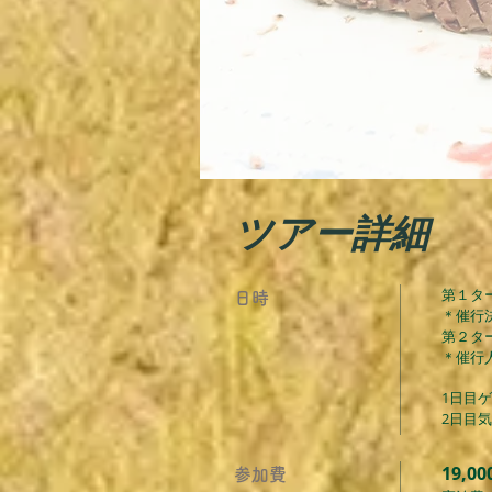
ツアー詳細
第１ター
​日時
＊催行
第２ターム
​＊催
1日目
​2日目
​19,
​参加費