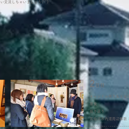
い交流しちゃいましょう(^^)
2
日目
キャンドル作り＆とも
昼食
振り返り
​気仙沼市内湾周辺解散
ｰｰｰｰｰｰｰｰｰｰｰｰｰｰｰｰｰｰｰ