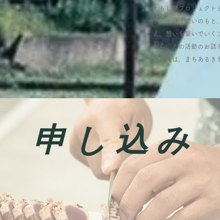
ともしびプロジェクト
チ」という想いのもと
え、想いを繋いでいく
がら、その活動のお話
​昼食後は、まちある
​申 し 込 み