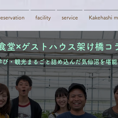
reservation
facility
​service
Kakehashi m
食堂×ゲストハウス架け橋コ
学び・観光まるごと詰め込んだ気仙沼を堪能