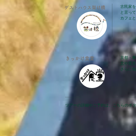
古民家を
ゲストハウス架け橋
と言って
カフェと
京都・東
きっかけ食堂
北や震災
さらに仙
​ツアーの詳細やご予約は、こちらのボ