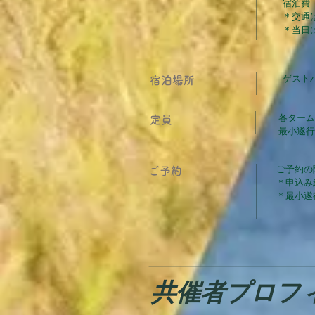
宿泊費
＊交通
​＊当
​ゲスト
​宿泊場所
各ターム
​定員
​最小遂
ご予約の
​ご予約
＊申込み
​＊最小
​共催者プロフ